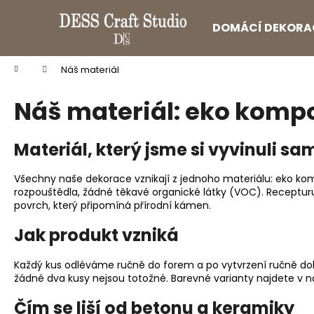
K
Přejít
na
o
DOMÁCÍ DEKORA
obsah
Zpět
Zpět
š
do
do
í
Domů
Náš materiál
k
obchodu
obchodu
Náš materiál: eko kompo
Materiál, který jsme si vyvinuli sa
Všechny naše dekorace vznikají z jednoho materiálu: eko kompo
rozpouštědla, žádné těkavé organické látky (VOC). Recepturu 
povrch, který připomíná přírodní kámen.
Jak produkt vzniká
Každý kus odléváme ručně do forem a po vytvrzení ručně dok
žádné dva kusy nejsou totožné. Barevné varianty najdete v
Čím se liší od betonu a keramiky