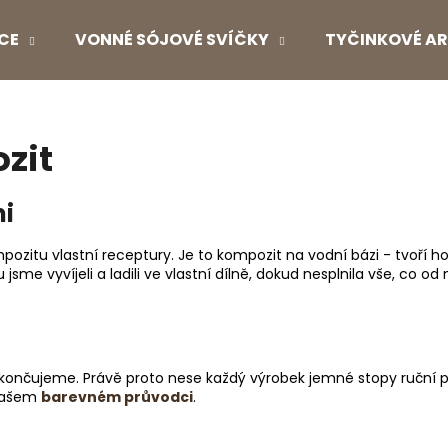
CE
VONNÉ SÓJOVÉ SVÍČKY
TYČINKOVÉ AR
Co potřebujete najít?
zit
HLEDAT
mi
zitu vlastní receptury. Je to kompozit na vodní bázi - tvoří ho
Doporučujeme
jsme vyvíjeli a ladili ve vlastní dílně, dokud nesplnila vše, c
ončujeme. Právě proto nese každý výrobek jemné stopy ruční pr
 našem
barevném průvodci
.