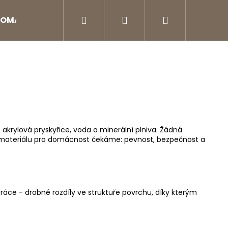
Hledat
Přihlášení
Nákupní
OMA DIFUZÉRY
Aroma doplňky
Péče o na
košík
 akrylová pryskyřice, voda a minerální plniva. Žádná
o od materiálu pro domácnost čekáme: pevnost, bezpečnost a
áce - drobné rozdíly ve struktuře povrchu, díky kterým
Následující