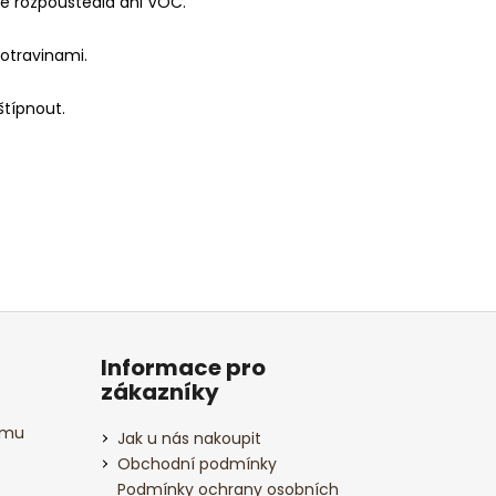
je rozpouštědla ani VOC.
potravinami.
štípnout.
Informace pro
zákazníky
amu
Jak u nás nakoupit
Obchodní podmínky
Podmínky ochrany osobních