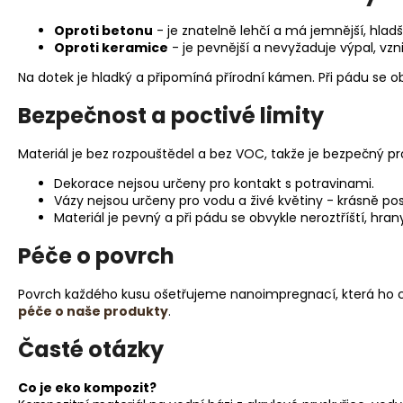
VONNÁ SÓJOVÁ SVÍČKA | PRAŽSKÁ
ZAHRADA 190 G
Oproti betonu
- je znatelně lehčí a má jemnější, hla
759 Kč
Oproti keramice
- je pevnější a nevyžaduje výpal, vzn
Na dotek je hladký a připomíná přírodní kámen. Při pádu se o
Bezpečnost a poctivé limity
Materiál je bez rozpouštědel a bez VOC, takže je bezpečný pr
Dekorace nejsou určeny pro kontakt s potravinami.
Vázy nejsou určeny pro vodu a živé květiny - krásně p
Materiál je pevný a při pádu se obvykle neroztříští, 
Péče o povrch
Povrch každého kusu ošetřujeme nanoimpregnací, která ho chr
péče o naše produkty
.
Časté otázky
Co je eko kompozit?