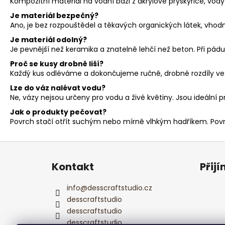
Kompozitní materiál na vodní bázi z akrylové pryskyřice, vody
Je materiál bezpečný?
Ano, je bez rozpouštědel a těkavých organických látek, vhod
Je materiál odolný?
Je pevnější než keramika a znatelně lehčí než beton. Při pádu
Proč se kusy drobně liší?
Každý kus odléváme a dokončujeme ručně, drobné rozdíly ve s
Lze do váz nalévat vodu?
Ne, vázy nejsou určeny pro vodu a živé květiny. Jsou ideální 
Jak o produkty pečovat?
Povrch stačí otřít suchým nebo mírně vlhkým hadříkem. Pov
Z
á
Kontakt
Přij
p
a
info
@
desscraftstudio.cz
t
desscraftstudio
í
desscraftstudio
desscraftstudio