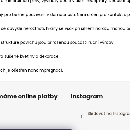
 a minerálních plniv, vyvinutý podle vlastní receptury. Neobsahu
ný pro běžné používání v domácnosti. Není určen pro kontakt s 
 se obvykle neroztříští, hrany se však při silném nárazu mohou o
truktuře povrchu jsou přirozenou součástí ruční výroby.
pro sušené květiny a dekorace.
rch je ošetřen nanoimpregnací.
ímáme online platby
Instagram
Sledovat na Instagr