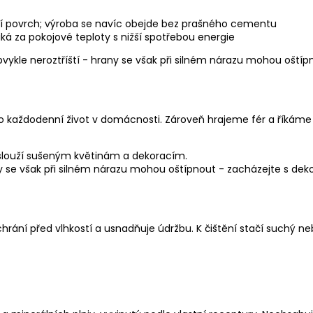
DÁRKOVÁ SADA TÁC AXIS A MISKA
LAGO – ČERNÁ 
SERENE – DEKORATIVNÍ ELEGANCE PRO
NADČASOVOU E
dší povrch; výroba se navíc obejde bez prašného cementu
VÁŠ DOMOV
825 Kč
iká za pokojové teploty s nižší spotřebou energie
1 359 Kč
bvykle neroztříští - hrany se však při silném nárazu mohou oštíp
o každodenní život v domácnosti. Zároveň hrajeme fér a říkáme i
oslouží sušeným květinám a dekoracím.
hrany se však při silném nárazu mohou oštípnout - zacházejte s 
ání před vlhkostí a usnadňuje údržbu. K čištění stačí suchý ne