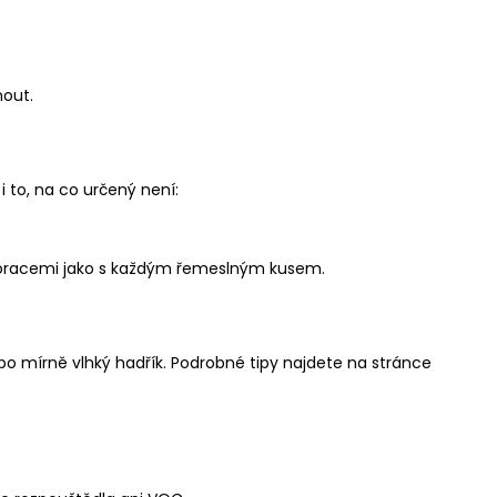
DEKORAČNÍ MÍSA S
LEGANCÍ
nout.
 to, na co určený není:
dekoracemi jako s každým řemeslným kusem.
bo mírně vlhký hadřík. Podrobné tipy najdete na stránce