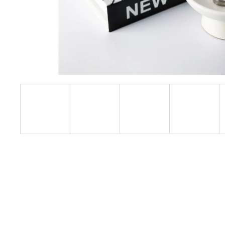
VONNÁ SÓJOVÁ SVÍČKA | PRAŽSKÁ
ZAHRADA 190 G
759 Kč