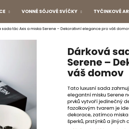
CE
VONNÉ SÓJOVÉ SVÍČKY
TYČINKOVÉ AR
 sada tác Axis a miska Serene – Dekorativní elegance pro váš domo
Co potřebujete najít?
Dárková sad
HLEDAT
Serene – De
váš domov
Doporučujeme
Tato luxusní sada zahrnuj
elegantní misku Serene 
prvků vytvoří jedinečný d
fazolkovým tvarem je id
dekorace, zatímco miska 
šperků, prstýnků a jiných 