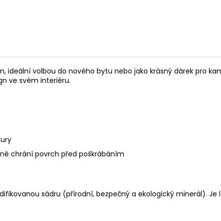
 ideální volbou do nového bytu nebo jako krásný dárek pro kam
gn ve svém interiéru.
tury
aně chrání povrch před poškrábáním
kovanou sádru (přírodní, bezpečný a ekologický minerál). Je leh