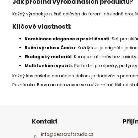
Jak probíhá výroba našich produktů?
Každý výrobek je ručně odléván do forem, následně brou
Klíčové vlastnosti:
Kombinace elegance a praktičnosti:
Set pro uklá
Ruční výroba v Česku:
Každý kus je originál s jedin
Ekologický materiál:
Kompozitní směs bez toxických
Multifunkční využití:
Perfektní pro šperky, prstýnk
Každý kus našeho domácího dekoru je dodáván s podrobný
Poznámka: Barva na obrazovce se může mírně lišit od skut
Z
á
Kontakt
Přij
p
a
info
@
desscraftstudio.cz