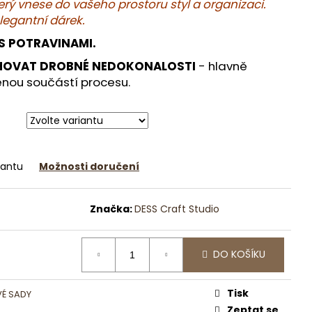
DEKORAČNÍ MÍSA S
terý vnese do vašeho prostoru styl a organizaci.
LEGANCÍ
legantní dárek.
S POTRAVINAMI.
OVAT DROBNÉ NEDOKONALOSTI
- hlavně
zenou součástí procesu.
iantu
Možnosti doručení
Značka:
DESS Craft Studio
DO KOŠÍKU
Tisk
É SADY
Zeptat se