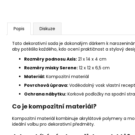
Popis
Diskuze
Tato dekorativní sada je dokonalým dárkem k narozeninám,
aby potěšila každého, kdo ocení praktičnost a stylový desi
Rozměry podnosu Axis:
21 x 14 x 4 cm
Rozměry misky Serene:
12 x 12 x 6,5 cm
Materiál:
Kompozitní materiál
Povrchová úprava:
Voděodolný vosk vlastní recep
Ochrana nábytku:
Korkové podložky na spodní str
Co je kompozitní materiál?
Kompozitní materiál kombinuje akrylátové polymery a modifi
ideální volbu pro dekorativní předměty.