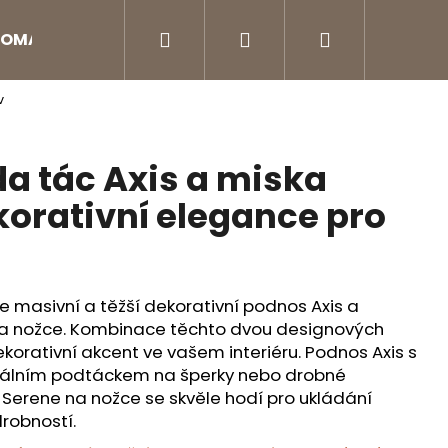
Hledat
Přihlášení
Nákupní
OMA DIFUZÉRY
Aroma doplňky
Péče o na
v
košík
a tác Axis a miska
korativní elegance pro
e masivní a těžší dekorativní podnos Axis a
na nožce. Kombinace těchto dvou designových
ekorativní akcent ve vašem interiéru. Podnos Axis s
eálním podtáckem na šperky nebo drobné
Serene na nožce se skvěle hodí pro ukládání
Následující
drobností.