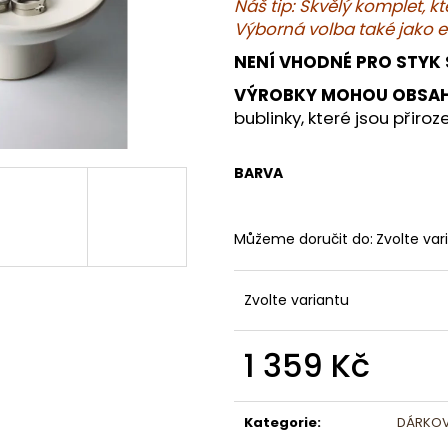
DÁRKOVÁ SADA TÁC AXIS A MISKA
LAGO – ČERNÁ 
Náš tip: Skvělý komplet, k
SERENE – DEKORATIVNÍ ELEGANCE PRO
NADČASOVOU E
Výborná volba také jako e
VÁŠ DOMOV
825 Kč
NENÍ VHODNÉ PRO STYK 
1 359 Kč
VÝROBKY MOHOU OBSAH
bublinky, které jsou přiro
BARVA
Můžeme doručit do:
Zvolte var
Zvolte variantu
1 359 Kč
Měrná
cena:
Kategorie
:
DÁRKOV