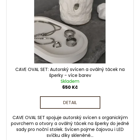
s
d
a
p
u
j
r
k
í
o
t
t
d
ů
?
u
k
t
ů
CAVE OVAL SET: Autorský svícen a oválný tácek na
HLEDAT
šperky - více barev
Skladem
650 Kč
D
DETAIL
o
p
CAVE OVAL SET spojuje autorský svícen s organickým
o
povrchem a otvory a oválný tácek na šperky do jedné
r
sady pro noční stolek. Svícen pojme čajovou i LED
u
svíčku díky skleněné...