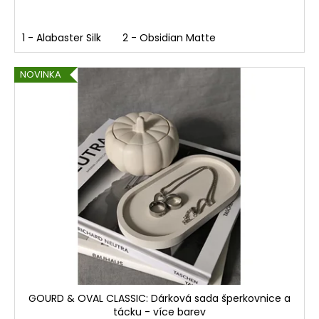
č
u
j
1 - Alabaster Silk
2 - Obsidian Matte
e
m
NOVINKA
e
GOURD
&
OVAL
CLASSIC:
DÁRKOVÁ
SADA
ŠPERKOVNICE
A
TÁCKU
-
VÍCE
BAREV
685
Kč
GOURD & OVAL CLASSIC: Dárková sada šperkovnice a
tácku - více barev