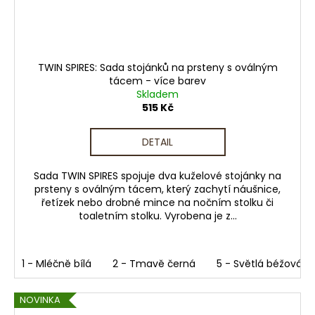
TWIN SPIRES: Sada stojánků na prsteny s oválným
tácem - více barev
Skladem
515 Kč
DETAIL
Sada TWIN SPIRES spojuje dva kuželové stojánky na
prsteny s oválným tácem, který zachytí náušnice,
řetízek nebo drobné mince na nočním stolku či
toaletním stolku. Vyrobena je z...
1 - Mléčně bílá
2 - Tmavě černá
5 - Světlá béžová
NOVINKA