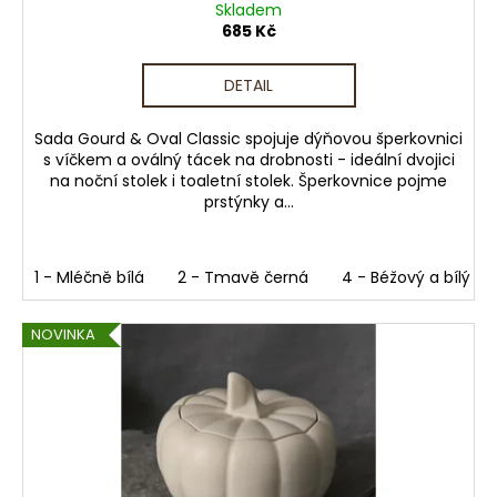
Skladem
685 Kč
DETAIL
Sada Gourd & Oval Classic spojuje dýňovou šperkovnici
s víčkem a oválný tácek na drobnosti - ideální dvojici
na noční stolek i toaletní stolek. Šperkovnice pojme
prstýnky a...
1 - Mléčně bílá
2 - Tmavě černá
4 - Béžový a bílý me
NOVINKA