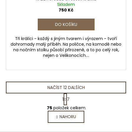
Skladem
750 Kč
DO KOŠÍKU
Tři králíci - každý s jiným tvarem i výrazem - tvoří
dohromady malý příběh. Na poličce, na komodě nebo
na nočním stolku působí přirozeně, a to po celý rok,
nejen o Velikonocích....
NAČÍST 12 DALŠÍCH
S
1
7
t
O
r
75
položek celkem
v
á
NAHORU
l
n
k
á
o
d