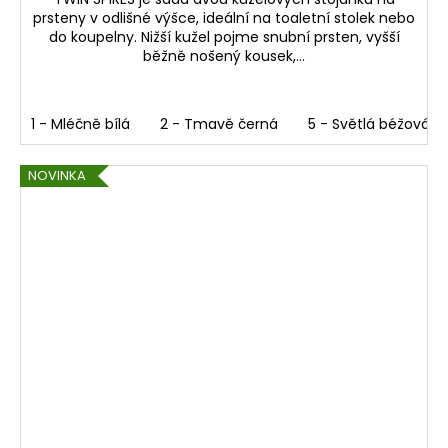
prsteny v odlišné výšce, ideální na toaletní stolek nebo
do koupelny. Nižší kužel pojme snubní prsten, vyšší
běžně nošený kousek,...
1 - Mléčně bílá
2 - Tmavě černá
5 - Světlá béžová
NOVINKA