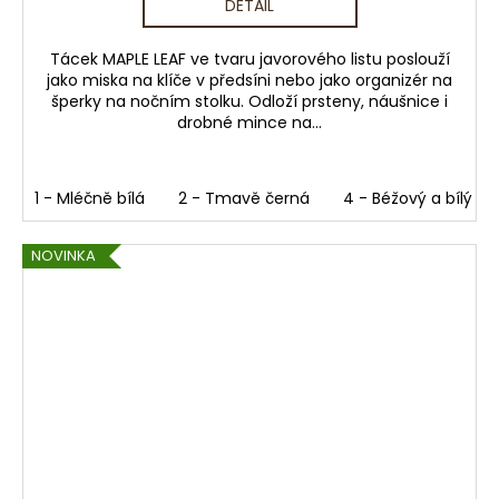
DETAIL
Tácek MAPLE LEAF ve tvaru javorového listu poslouží
jako miska na klíče v předsíni nebo jako organizér na
šperky na nočním stolku. Odloží prsteny, náušnice i
drobné mince na...
1 - Mléčně bílá
2 - Tmavě černá
4 - Béžový a bílý me
NOVINKA