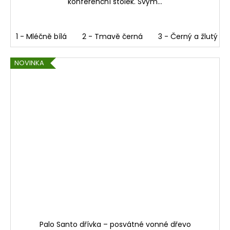
konferenční stolek. Svým...
1 - Mléčně bílá
2 - Tmavě černá
3 - Černý a žlutý 
NOVINKA
Palo Santo dřívka – posvátné vonné dřevo