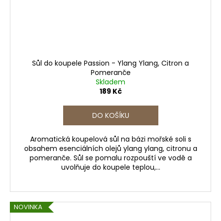
Sůl do koupele Passion - Ylang Ylang, Citron a
Pomeranče
Skladem
189 Kč
DO KOŠÍKU
Aromatická koupelová sůl na bázi mořské soli s
obsahem esenciálních olejů ylang ylang, citronu a
pomeranče. Sůl se pomalu rozpouští ve vodě a
uvolňuje do koupele teplou,...
NOVINKA