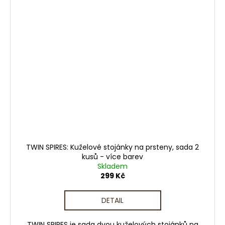
TWIN SPIRES: Kuželové stojánky na prsteny, sada 2
kusů - více barev
Skladem
299 Kč
DETAIL
TWIN SPIRES je sada dvou kuželových stojánků na