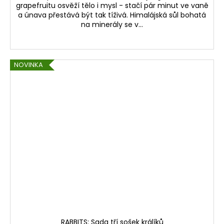
grapefruitu osvěží tělo i mysl - stačí pár minut ve vaně
a únava přestává být tak tíživá. Himalájská sůl bohatá
na minerály se v...
NOVINKA
RABBITS: Sada tří sošek králíků