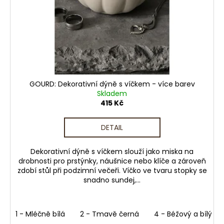
GOURD: Dekorativní dýně s víčkem - více barev
Skladem
415 Kč
DETAIL
Dekorativní dýně s víčkem slouží jako miska na
drobnosti pro prstýnky, náušnice nebo klíče a zároveň
zdobí stůl při podzimní večeři. Víčko ve tvaru stopky se
snadno sundej,...
1 - Mléčně bílá
2 - Tmavě černá
4 - Béžový a bílý me