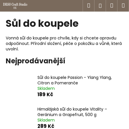
K
Přejít
Hledat
Náku
M
Přihlášen
na
o
obsah
Zpět
Zpět
košík
š
Sůl do koupele
í
C
k
o
Vonná sůl do koupele pro chvíle, kdy si chcete opravdu
odpočinout. Přírodní složení, péče o pokožku a vůně, která
p
uvolní.
o
Nejprodávanější
t
ř
e
Sůl do koupele Passion - Ylang Ylang,
b
Citron a Pomeranče
Skladem
u
189 Kč
j
e
Himalájská sůl do koupele Vitality –
t
Geránium a Grapefruit, 500 g
e
Skladem
289 Kč
n