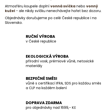
ý
Atmosféru koupele doplní
vonná svíčka
nebo
vonný
p
kužel
- ale nikdy svíčku nenechávejte hořet bez dozoru.
i
s
Objednávky doručujeme po celé České republice i na
Slovensko.
u
RUČNÍ VÝROBA
v České republice
EKOLOGICKÁ VÝROBA
přírodní vosk, prémiové vůně, netoxické
materiály
BEZPEČNÉ SMĚSI
vůně s certifikací IFRA, SDS pro každou směs
a CLP na každém balení
DOPRAVA ZDARMA
pro objednávky nad 1699,- Kč