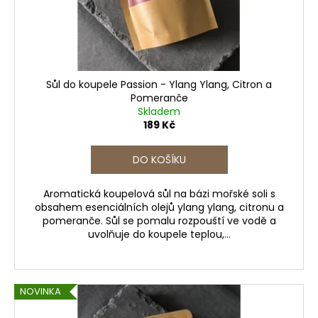
č
d
u
u
j
k
e
t
m
e
ů
Sůl do koupele Passion - Ylang Ylang, Citron a
Pomeranče
Skladem
RUČNĚ
189 Kč
VYROBENÝ
LUXUSNÍ
STOJAN
DO KOŠÍKU
NA
PSACÍ
A
Aromatická koupelová sůl na bázi mořské soli s
KOSMETICKÉ
obsahem esenciálních olejů ylang ylang, citronu a
POTŘEBY
pomeranče. Sůl se pomalu rozpouští ve vodě a
V
uvolňuje do koupele teplou,...
BORDOVÉ
BARVĚ
550
Kč
NOVINKA