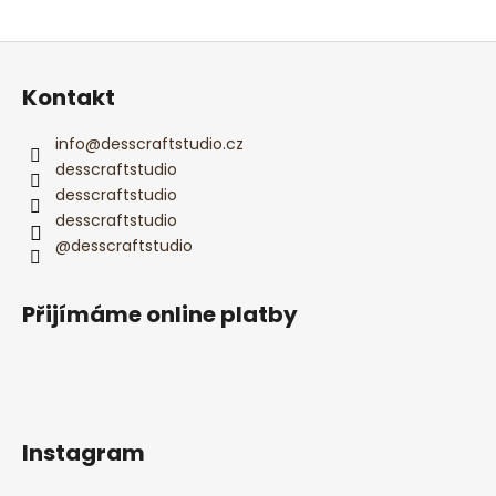
Z
á
Kontakt
p
a
info
@
desscraftstudio.cz
t
desscraftstudio
í
desscraftstudio
desscraftstudio
@desscraftstudio
Přijímáme online platby
Instagram