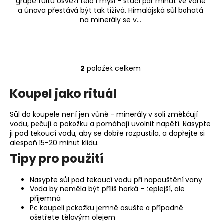
grapefruitu osvěží tělo i mysl - stačí pár minut ve vaně
a únava přestává být tak tíživá. Himalájská sůl bohatá
na minerály se v...
2
položek celkem
O
v
Koupel jako rituál
l
á
Sůl do koupele není jen vůně - minerály v soli změkčují
d
vodu, pečují o pokožku a pomáhají uvolnit napětí. Nasypte
a
ji pod tekoucí vodu, aby se dobře rozpustila, a dopřejte si
c
alespoň 15-20 minut klidu.
í
Tipy pro použití
p
r
Nasypte sůl pod tekoucí vodu při napouštění vany
v
Voda by neměla být příliš horká - teplejší, ale
k
příjemná
y
Po koupeli pokožku jemně osušte a případně
v
ošetřete tělovým olejem