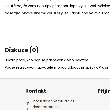
Doufáme, že vám tyto tipy pomohou lépe využít váš tyčinkový
Naše
tyčinkové aroma difuzéry
jsou dostupné ve dvou řad
Diskuze (0)
Buďte první, kdo napíše příspěvek k této položce.
Pouze registrovaní uživatelé mohou vkládat příspěvky. Prosí
Z
á
Kontakt
Přij
p
a
info
@
desscraftstudio.cz
t
desscraftstudio