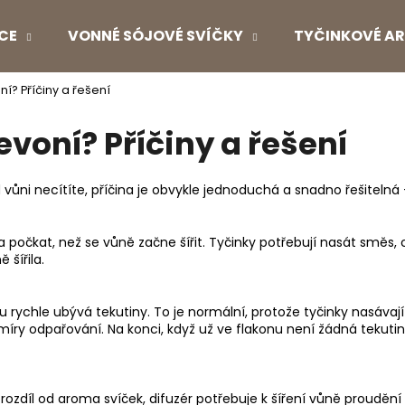
CE
VONNÉ SÓJOVÉ SVÍČKY
TYČINKOVÉ AR
ní? Příčiny a řešení
Co potřebujete najít?
evoní? Příčiny a řešení
HLEDAT
vůni necítíte, příčina je obvykle jednoduchá a snadno řešitelná 
 počkat, než se vůně začne šířit. Tyčinky potřebují nasát směs, c
Doporučujeme
šířila.
 rychle ubývá tekutiny. To je normální, protože tyčinky nasávají
íry odpařování. Na konci, když už ve flakonu není žádná tekutin
zdíl od aroma svíček, difuzér potřebuje k šíření vůně proudění 