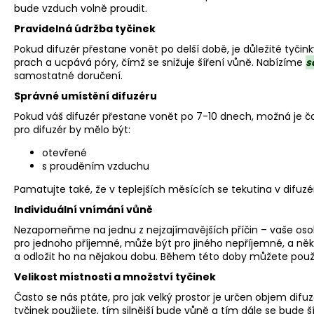
VONNÁ SÓJOVÁ SVÍČKA | PRAŽSKÁ
bude vzduch volně proudit.
ZAHRADA 190 G
Pravidelná údržba tyčinek
759 Kč
Pokud difuzér přestane vonět po delší době, je důležité tyčin
prach a ucpává póry, čímž se snižuje šíření vůně. Nabízíme
s
samostatné doručení.
Správné umístění difuzéru
Pokud váš difuzér přestane vonět po 7-10 dnech, možná je čas 
pro difuzér by mělo být:
otevřené
s prouděním vzduchu
Pamatujte také, že v teplejších měsících se tekutina v difuzér
Individuální vnímání vůně
Nezapomeňme na jednu z nejzajímavějších příčin – vaše osob
pro jednoho příjemné, může být pro jiného nepříjemné, a někte
a odložit ho na nějakou dobu. Během této doby můžete použít
Velikost místnosti a množství tyčinek
Často se nás ptáte, pro jak velký prostor je určen objem difu
tyčinek použijete, tím silnější bude vůně a tím dále se bude šíř