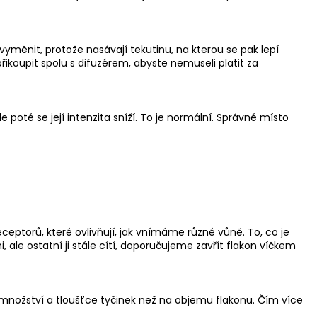
DEKORAČNÍ MÍSA S
LEGANCÍ
vyměnit, protože nasávají tekutinu, na kterou se pak lepí
koupit spolu s difuzérem, abyste nemuseli platit za
poté se její intenzita sníží. To je normální. Správné místo
ptorů, které ovlivňují, jak vnímáme různé vůně. To, co je
 ale ostatní ji stále cítí, doporučujeme zavřít flakon víčkem
na množství a tloušťce tyčinek než na objemu flakonu. Čím více