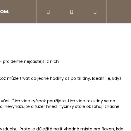
Hledat
Přihlášení
Nákupní
OMA DIFUZÉRY
Aroma doplňky
Péče o na
košík
- projděme nejčastější z nich.
ož může trvat od jedné hodiny až po tři dny. Ideální je, když
 vůni. Čím více tyčinek použijete, tím více tekutiny se na
a, nevyhazujte difuzér hned. Tyčinky stále obsahují značné
Následující
vzduchu. Proto je důležité najít vhodné místo pro flakon, kde