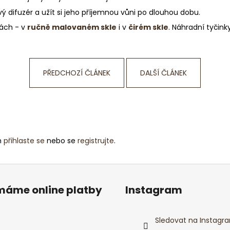
 difuzér a užít si jeho příjemnou vůni po dlouhou dobu.
ách - v
ručně malovaném skle
i v
čirém skle
. Náhradní tyčink
PŘEDCHOZÍ ČLÁNEK
DALŠÍ ČLÁNEK
m
přihlaste se
nebo se
registrujte
.
ímáme online platby
Instagram
Sledovat na Instagr