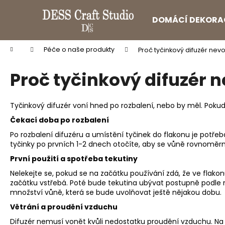
K
Přejít
na
o
DOMÁCÍ DEKORA
obsah
Zpět
Zpět
š
do
do
í
Domů
Péče o naše produkty
Proč tyčinkový difuzér nevo
k
obchodu
obchodu
Proč tyčinkový difuzér n
Tyčinkový difuzér voní hned po rozbalení, nebo by měl. Pokud 
Čekací doba po rozbalení
Po rozbalení difuzéru a umístění tyčinek do flakonu je potřeba
tyčinky po prvních 1-2 dnech otočíte, aby se vůně rovnoměrně 
První použití a spotřeba tekutiny
Nelekejte se, pokud se na začátku používání zdá, že ve flakonu
začátku vstřebá. Poté bude tekutina ubývat postupně podle m
množství vůně, která se bude uvolňovat ještě nějakou dobu.
Větrání a proudění vzduchu
Difuzér nemusí vonět kvůli nedostatku proudění vzduchu. Na ro