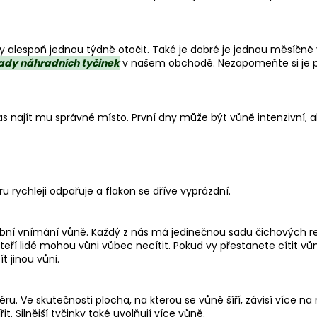
DÁRKOVÁ SADA TÁC AXIS A MISKA
LAGO – ČERNÁ 
SERENE – DEKORATIVNÍ ELEGANCE PRO
NADČASOVOU E
VÁŠ DOMOV
825 Kč
1 359 Kč
ky alespoň jednou týdně otočit. Také je dobré je jednou měsíčně 
ady náhradních tyčinek
v našem obchodě. Nezapomeňte si je při
najít mu správné místo. První dny může být vůně intenzivní, ale 
u rychleji odpařuje a flakon se dříve vyprázdní.
ní vnímání vůně. Každý z nás má jedinečnou sadu čichových rece
ří lidé mohou vůni vůbec necítit. Pokud vy přestanete cítit vůni,
 jinou vůni.
zéru. Ve skutečnosti plocha, na kterou se vůně šíří, závisí více 
it. Silnější tyčinky také uvolňují více vůně.