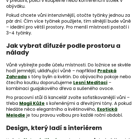
v předsíni, polici v koupelně nebo konferenční stolek v
a
obýváku.
j
Pokud chcete vůni intenzivnější, otočte tyčinky jednou za
pár dní. Čím více tyčinek použijete, tím silnější bude vůně
í
– ideální pro větší prostory. Pro menší místnosti postačí i
t
3–4 tyčinky.
?
Jak vybrat difuzér podle prostoru a
nálady
Vůně vybírejte podle účelu místnosti. Do ložnice se skvěle
hodí jemnější, uklidňující vůně – například
Pražská
HLEDAT
Zahrada
s tóny bylin a květin. Do obývacího pokoje nebo
čtecího koutku doporučujeme
Lesní Meditaci
–
kombinaci guajakového dřeva a sušeného ovoce.
Pro pracovní stůl či kancelář zvolte sofistikovanější vůni –
D
třeba
Magii Kůže
s kořeněnými a dřevitými tóny. A pokud
o
hledáte něco elegantního a květinového,
Exotická
p
Melodie
je tou pravou volbou pro každé roční období.
o
r
Design, který ladí s interiérem
u