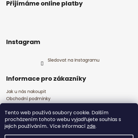
Přijímáme online platby
Instagram
Sledovat na Instagramu
Informace pro zákazníky
Jak u nás nakoupit
Obchodní podmínky
Podmínky ochrany osobních údajů
Tento web používá soubory cookie. Dalším
Kontakty
procházením tohoto webu vyjadřujete souhlas s
Bezpečnostní informace
jejich používáním.. Více informací
zde
.
Moje objednávka