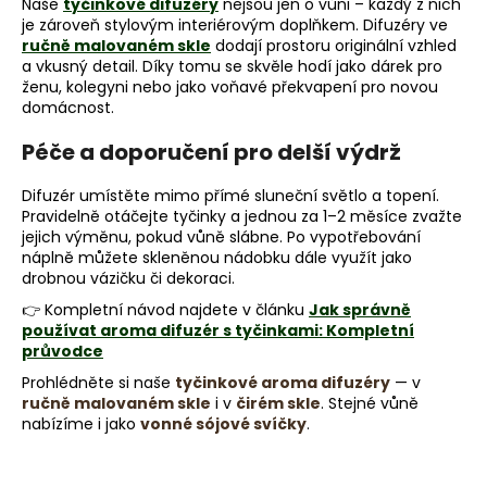
č
Naše
tyčinkové difuzéry
nejsou jen o vůni – každý z nich
u
je zároveň stylovým interiérovým doplňkem. Difuzéry ve
ručně malovaném skle
dodají prostoru originální vzhled
j
a vkusný detail. Díky tomu se skvěle hodí jako dárek pro
e
ženu, kolegyni nebo jako voňavé překvapení pro novou
m
domácnost.
e
Péče a doporučení pro delší výdrž
RUČNĚ
Difuzér umístěte mimo přímé sluneční světlo a topení.
VYROBENÝ
Pravidelně otáčejte tyčinky a jednou za 1–2 měsíce zvažte
LUXUSNÍ
jejich výměnu, pokud vůně slábne. Po vypotřebování
STOJAN
náplně můžete skleněnou nádobku dále využít jako
NA
PSACÍ
drobnou vázičku či dekoraci.
A
👉 Kompletní návod najdete v článku
Jak správně
KOSMETICKÉ
používat aroma difuzér s tyčinkami: Kompletní
POTŘEBY
V
průvodce
BORDOVÉ
Prohlédněte si naše
tyčinkové aroma difuzéry
— v
BARVĚ
ručně malovaném skle
i v
čirém skle
. Stejné vůně
550
nabízíme i jako
vonné sójové svíčky
.
Kč