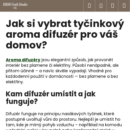
K
Přejít
Hledat
Náku
M
Přihlášen
na
o
obsah
Zpět
Zpět
košík
š
Jak si vybrat tyčinkový
í
C
aroma difuzér pro váš
k
o
domov?
p
o
Aroma difuzéry
jsou elegantní způsob, jak provonět
t
interiér bez plamene či elektřiny. Působí nenápadně, ale
ř
přitom účinně – a navíc skvěle vypadají. Vhodné pro
e
každodenní použití v domácnosti — bez plamene a bez
elektřiny.
b
u
Kam difuzér umístit a jak
j
funguje?
e
t
Difuzér funguje na principu nasákavých tyčinek, které
postupně uvolňují vůni do prostoru. Nejlepší je umístit ho
e
tam, kde je mírný pohyb vzduchu – například na komodu
n