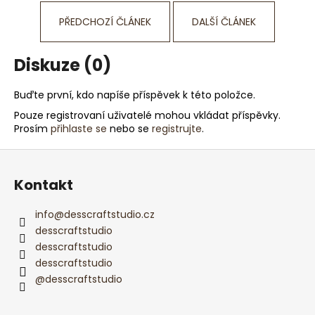
PŘEDCHOZÍ ČLÁNEK
DALŠÍ ČLÁNEK
Diskuze (0)
Buďte první, kdo napíše příspěvek k této položce.
Pouze registrovaní uživatelé mohou vkládat příspěvky.
Prosím
přihlaste se
nebo se
registrujte
.
Z
á
Kontakt
p
a
info
@
desscraftstudio.cz
t
desscraftstudio
í
desscraftstudio
desscraftstudio
@desscraftstudio