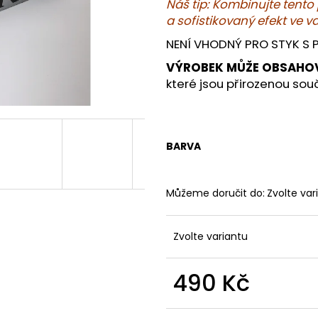
DÁRKOVÁ SADA TÁC AXIS A MISKA
LAGO – ČERNÁ 
Náš tip: Kombinujte tent
SERENE – DEKORATIVNÍ ELEGANCE PRO
NADČASOVOU E
a sofistikovaný efekt ve v
VÁŠ DOMOV
825 Kč
NENÍ VHODNÝ PRO STYK S 
1 359 Kč
VÝROBEK MŮŽE OBSAHO
které jsou přirozenou sou
BARVA
Můžeme doručit do:
Zvolte var
Zvolte variantu
490 Kč
Měrná
cena: