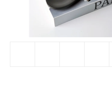
VONNÁ SÓJOVÁ SVÍČKA | PRAŽSKÁ
ZAHRADA 190 G
759 Kč