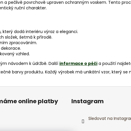
n a pečlivě povrchově upraven ochranným voskem. Tento proces 
tický ruční charakter.
s
, který dodá interiéru výraz a eleganci.
 složek, šetrná k přírodě.
izním zpracováním.
é dekorace.
ikovaný vzhled.
bným návodem k údržbě.
Další
informace o péči
a použití najde
ečné barvy produktu. Každý výrobek má unikátní vzor, který se 
ímáme online platby
Instagram
Sledovat na Instagr