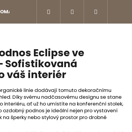
Hledat
Přihlášení
Nákupní
OMA DIFUZÉRY
Aroma doplňky
Péče o na
košík
odnos Eclipse ve
– Sofistikovaná
 váš interiér
organické linie dodávají tomuto
dekoračnímu
zhled. Díky svému nadčasovému designu se stane
interiéru, ať už ho umístíte na
konferenční stolek
,
to
ozdobný podnos
je ideální nejen pro vystavení
 na šperky
nebo stylový prostor pro drobné
Následující