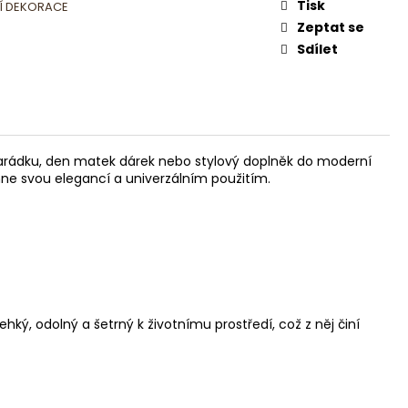
Tisk
 DEKORACE
Zeptat se
Sdílet
arádku
,
den matek dárek
nebo
stylový doplněk do moderní
hne svou elegancí a univerzálním použitím.
ký, odolný a šetrný k životnímu prostředí, což z něj činí