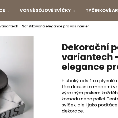
CE
VONNÉ SÓJOVÉ SVÍČKY
TYČINKOVÉ AR
variantech – Sofistikovaná elegance pro váš interiér
Co potřebujete najít?
Dekorační p
HLEDAT
variantech 
elegance pro
Doporučujeme
Hluboký odstín a plynulé 
tácu
luxusní a moderní v
výrazným prvkem každého 
komodu nebo polici. Ten
svíček, ale i jako
podtácek
dekorace.