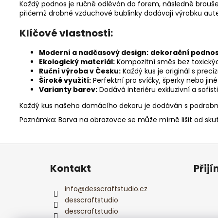
Každý podnos je ručně odléván do forem, následně brouše
přičemž drobné vzduchové bublinky dodávají výrobku auten
Klíčové vlastnosti:
Moderní a nadčasový design:
dekorační podno
Ekologický materiál:
Kompozitní směs bez toxických
Ruční výroba v Česku:
Každý kus je originál s prec
Široké využití:
Perfektní pro svíčky, šperky nebo jin
Varianty barev:
Dodává interiéru exkluzivní a sofist
Každý kus našeho domácího dekoru je dodáván s podro
Poznámka: Barva na obrazovce se může mírně lišit od skut
Z
á
Kontakt
Přij
p
a
info
@
desscraftstudio.cz
t
desscraftstudio
í
desscraftstudio