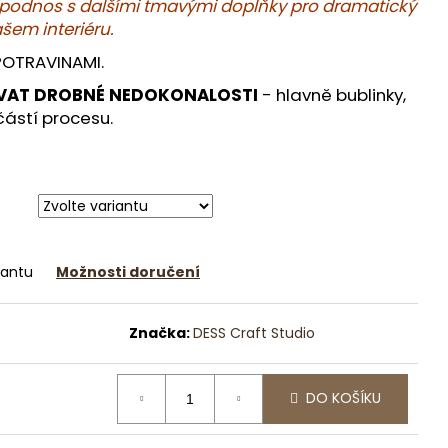
DEKORAČNÍ MÍSA S
o podnos s dalšími tmavými doplňky pro dramatický
LEGANCÍ
ašem interiéru.
POTRAVINAMI.
VAT DROBNÉ NEDOKONALOSTI
- hlavně bublinky,
částí procesu.
iantu
Možnosti doručení
Značka:
DESS Craft Studio
DO KOŠÍKU