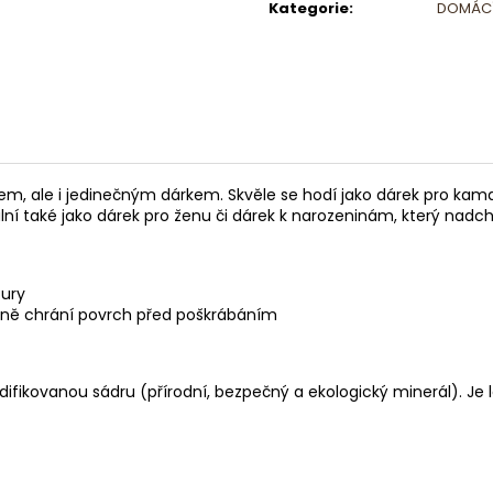
Kategorie
:
DOMÁCÍ
em, ale i jedinečným dárkem. Skvěle se hodí jako
dárek pro kam
ální také jako
dárek pro ženu
či
dárek k narozeninám
, který nadc
tury
aně chrání povrch před poškrábáním
kovanou sádru (přírodní, bezpečný a ekologický minerál). Je leh