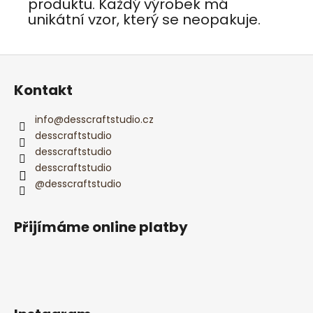
produktu. Každý výrobek má
unikátní vzor, který se neopakuje.
Z
á
Kontakt
p
a
info
@
desscraftstudio.cz
t
desscraftstudio
í
desscraftstudio
desscraftstudio
@desscraftstudio
Přijímáme online platby