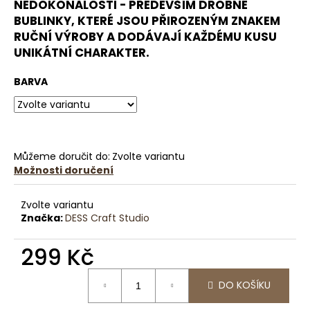
č
NEDOKONALOSTI - PŘEDEVŠÍM DROBNÉ
u
BUBLINKY, KTERÉ JSOU PŘIROZENÝM ZNAKEM
j
RUČNÍ VÝROBY A DODÁVAJÍ KAŽDÉMU KUSU
e
UNIKÁTNÍ CHARAKTER.
m
e
BARVA
VONNÁ
SÓJOVÁ
SVÍČKA
|
Můžeme doručit do:
Zvolte variantu
PRAŽSKÁ
Možnosti doručení
ZAHRADA
190
G
Zvolte variantu
Značka:
DESS Craft Studio
759
Kč
299 Kč
Měrná
DO KOŠÍKU
cena: