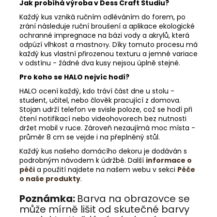
Jak probíhá výroba v Dess Craft Studiu?
Každý kus vzniká ručním odléváním do forem, po
zrání následuje ruční broušení a aplikace ekologické
ochranné impregnace na bázi vody a akrylů, která
odpúzí vlhkost a mastnoту. Díky tomuto procesu má
každý kus vlastní přirozenou texturu a jemné variace
v odstínu - žádné dva kusy nejsou úplně stejné.
Pro koho se HALO nejvíc hodí?
HALO ocení každý, kdo tráví část dne u stolu -
student, učitel, nebo člověk pracující z domova.
Stojan udrží telefon ve svisle poloze, což se hodí při
čtení notifikací nebo videohovorech bez nutnosti
držet mobil v ruce. Zároveň nezaujímá moc místa -
průměr 8 cm se vejde i na přeplněný stůl.
Každý kus našeho domácího dekoru je dodáván s
podrobným návodem k údržbě. Další
informace o
péči
a použití najdete na našem webu v sekci
Péče
o naše produkty
.
Poznámka:
Barva na obrazovce se
může mírně lišit od skutečné barvy