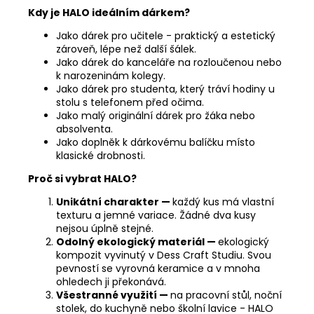
Kdy je HALO ideálním dárkem?
Jako dárek pro učitele - praktický a estetický
zároveň, lépe než další šálek.
Jako dárek do kanceláře na rozloučenou nebo
k narozeninám kolegy.
Jako dárek pro studenta, který tráví hodiny u
stolu s telefonem před očima.
Jako malý originální dárek pro žáka nebo
absolventa.
Jako doplněk k dárkovému balíčku místo
klasické drobnosti.
Proč si vybrat HALO?
Unikátní charakter —
každý kus má vlastní
texturu a jemné variace. Žádné dva kusy
nejsou úplně stejné.
Odolný ekologický materiál —
ekologický
kompozit vyvinutý v Dess Craft Studiu. Svou
pevností se vyrovná keramice a v mnoha
ohledech ji překonává.
Všestranné využití —
na pracovní stůl, noční
stolek, do kuchyně nebo školní lavice - HALO