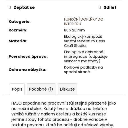
Zeptat se
Sdílet
FUNKČNÍ DOPLŇKY DO
Kategorie
:
INTERIÉRU
Rozměry
:
80 x 20 mm
Ekologický kompozit
Materiál
:
vlastní receptury Dess
Craft Studia
Ekologická ochranná
Povrchová úprava
:
impregnace (odpuzuje
vlhkost a mastnotу)
Korkové podložky na
Ochrana nábytku
:
spodní straně
Popis
Podobné (1)
Diskuze
HALO zapadne na pracovní stůl stejně přirozené jako
na noční stolek. Kulatý tvar s drážkou na telefon
vzniká ručně v našem ateliéru a každý kus nese
jemné stopy tohoto procesu - drobné variace v
textuře povrchu, které ho odlišují od sériové výroby.