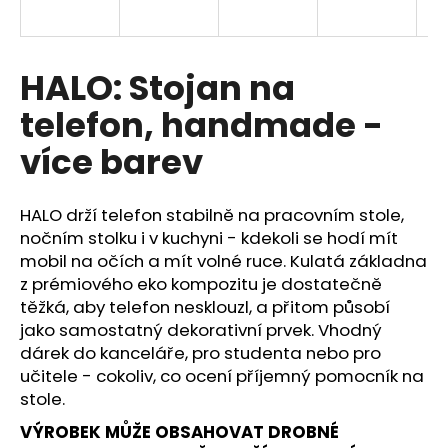
a
j
í
HALO: Stojan na
t
telefon, handmade -
?
více barev
HALO drží telefon stabilně na pracovním stole,
HLEDAT
nočním stolku i v kuchyni - kdekoli se hodí mít
mobil na očích a mít volné ruce. Kulatá základna
z prémiového eko kompozitu je dostatečně
těžká, aby telefon nesklouzl, a přitom působí
D
jako samostatný dekorativní prvek. Vhodný
o
dárek do kanceláře, pro studenta nebo pro
p
učitele - cokoliv, co ocení příjemný pomocník na
o
stole.
r
u
VÝROBEK MŮŽE OBSAHOVAT DROBNÉ