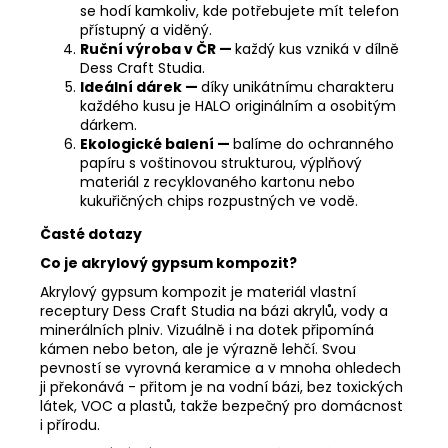
se hodí kamkoliv, kde potřebujete mít telefon
přístupný a viděný.
Ruční výroba v ČR —
každý kus vzniká v dílně
Dess Craft Studia.
Ideální dárek —
díky unikátnímu charakteru
každého kusu je HALO originálním a osobitým
dárkem.
Ekologické balení —
balíme do ochranného
papíru s voštinovou strukturou, výplňový
materiál z recyklovaného kartonu nebo
kukuřičných chips rozpustných ve vodě.
Časté dotazy
Co je akrylový gypsum kompozit?
Akrylový gypsum kompozit je materiál vlastní
receptury Dess Craft Studia na bázi akrylů, vody a
minerálních plniv. Vizuálně i na dotek připomíná
kámen nebo beton, ale je výrazně lehčí. Svou
pevností se vyrovná keramice a v mnoha ohledech
ji překonává - přitom je na vodní bázi, bez toxických
látek, VOC a plastů, takže bezpečný pro domácnost
i přírodu.