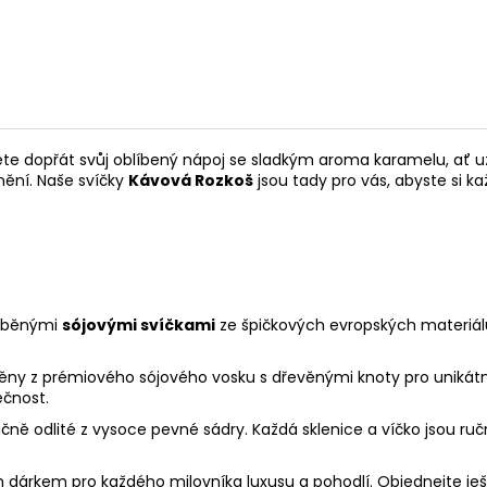
te dopřát svůj oblíbený nápoj se sladkým aroma karamelu, ať už j
nění. Naše svíčky
Kávová Rozkoš
jsou tady pro vás, abyste si ka
ráběnými
sójovými svíčkami
ze špičkových evropských materiál
ěny z prémiového sójového vosku s dřevěnými knoty pro unikát
ečnost.
učně odlité z vysoce pevné sádry. Každá sklenice a víčko jsou ru
 dárkem pro každého milovníka luxusu a pohodlí. Objednejte ještě