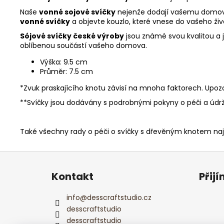
Naše
vonné sojové svíčky
nejenže dodají vašemu domovu 
vonné svíčky
a objevte kouzlo, které vnese do vašeho živ
Sójové svíčky české výroby
jsou známé svou kvalitou a 
oblíbenou součástí vašeho domova.
Výška: 9.5 cm
Průměr: 7.5 cm
*Zvuk praskajícího knotu závisí na mnoha faktorech. Upozo
**Svíčky jsou dodávány s podrobnými pokyny o péči a údr
Také všechny rady o péči o svíčky s dřevěným knotem n
Z
á
Kontakt
Přij
p
a
info
@
desscraftstudio.cz
t
desscraftstudio
í
desscraftstudio