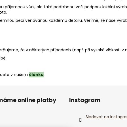
příjemnou vůni, ale také podtrhnou vaši podporu lokální výrob
ota.
jemnou péčí věnovanou každému detailu. Věříme, že naše výrobk
rňujeme, že v některých případech (např. při vysoké vlhkosti v m
žbě.
ajdete v našem
článku
.
ímáme online platby
Instagram
Sledovat na Instagr