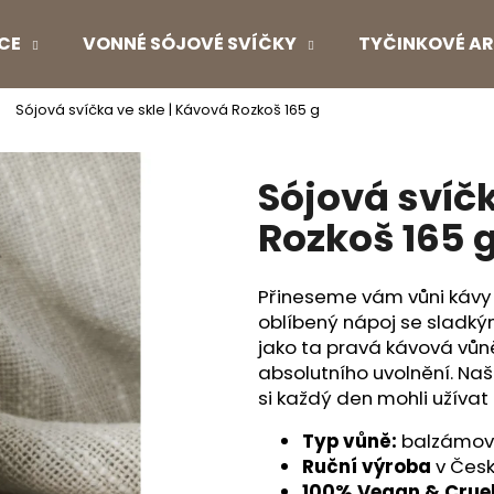
CE
VONNÉ SÓJOVÉ SVÍČKY
TYČINKOVÉ AR
Sójová svíčka ve skle | Kávová Rozkoš 165 g
Co potřebujete najít?
Sójová svíčk
HLEDAT
Rozkoš 165 
Přineseme vám vůni kávy a
Doporučujeme
oblíbený nápoj se sladkým
jako ta pravá kávová vůně
absolutního uvolnění. Na
si každý den mohli užívat 
Typ vůně:
balzámov
Ruční výroba
v Česk
100% Vegan & Cruel