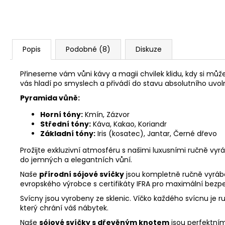
Popis
Podobné (8)
Diskuze
Přineseme vám vůni kávy a magii chvilek klidu, kdy si může
vás hladí po smyslech a přivádí do stavu absolutního uvol
Pyramida vůně:
Horní tóny:
Kmín, Zázvor
Střední tóny:
Káva, Kakao, Koriandr
Základní tóny:
Iris (kosatec), Jantar, Černé dřevo
Prožijte exkluzivní atmosféru s našimi luxusními ručně vy
do jemných a elegantních vůní.
Naše
přírodní sójové svíčky
jsou kompletně ručně vyráb
evropského výrobce s certifikáty IFRA pro maximální bezp
Svícny jsou vyrobeny ze sklenic. Víčko každého svícnu je r
který chrání váš nábytek.
Naše
sójové svíčky s dřevěným knotem
jsou perfektním