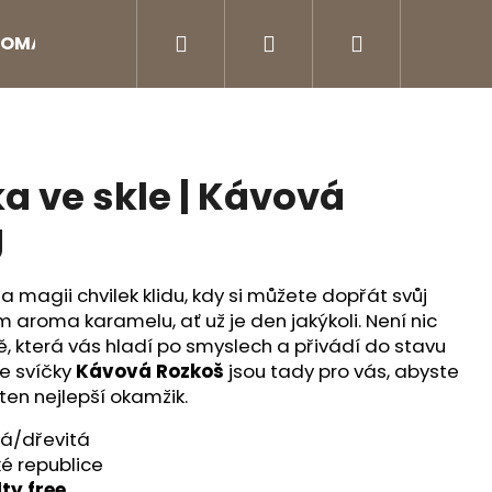
Hledat
Přihlášení
Nákupní
OMA DIFUZÉRY
Aroma doplňky
Péče o na
košík
a ve skle | Kávová
g
 magii chvilek klidu, kdy si můžete dopřát svůj
 aroma karamelu, ať už je den jakýkoli. Není nic
, která vás hladí po smyslech a přivádí do stavu
še svíčky
Kávová Rozkoš
jsou tady pro vás, abyste
ten nejlepší okamžik.
Následující
á/dřevitá
é republice
ty free