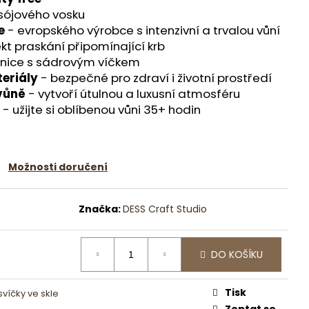
DEKORAČNÍ MÍSA S
sójového vosku
LEGANCÍ
e
- evropského výrobce s intenzivní a trvalou vůní
kt praskání připomínající krb
enice s sádrovým víčkem
teriály
- bezpečné pro zdraví i životní prostředí
 vůně
- vytvoří útulnou a luxusní atmosféru
- užijte si oblíbenou vůni 35+ hodin
Možnosti doručení
Značka:
DESS Craft Studio
DO KOŠÍKU
Tisk
svíčky ve skle