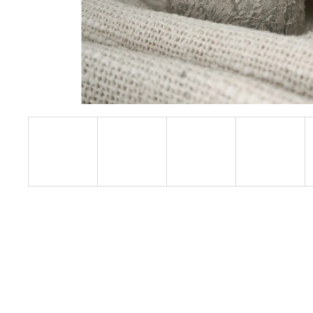
VONNÁ SÓJOVÁ SVÍČKA | PRAŽSKÁ
ZAHRADA 190 G
759 Kč