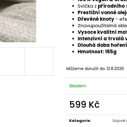
DÁRKOVÁ SADA TÁC AXIS A MISKA
LAGO – ČERNÁ 
Svíčka z
přírodního
SERENE – DEKORATIVNÍ ELEGANCE PRO
NADČASOVOU E
VÁŠ DOMOV
Prestižní vonné olej
825 Kč
1 359 Kč
Dřevěné knoty
- efe
Znovupoužitelná skl
Vysoce kvalitní ma
Intenzivní a trvalá
Dlouhá doba hoření
Hmotnost: 165g
Můžeme doručit do:
12.8.2026
Skladem
599 Kč
Měrná
cena:
Kategorie
:
Sojové 