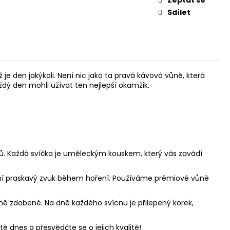
Zeptat se
Sdílet
e den jakýkoli. Není nic jako ta pravá kávová vůně, která
ždý den mohli užívat ten nejlepší okamžik.
ů. Každá svíčka je uměleckým kouskem, který vás zavádí
ní praskavý zvuk během hoření. Používáme prémiové vůně
čně zdobené. Na dně každého svícnu je přilepený korek,
 dnes a přesvědčte se o jejich kvalitě!