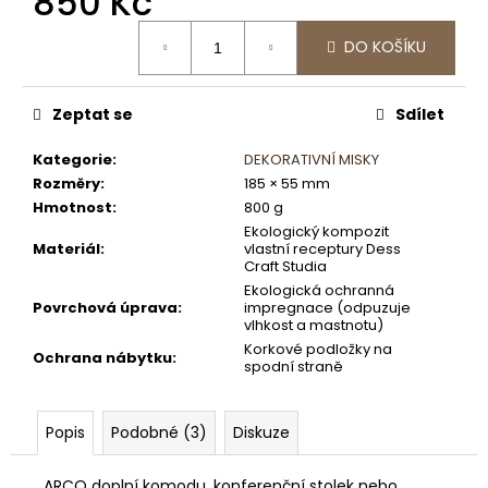
850 Kč
Měrná
DO KOŠÍKU
cena:
Zeptat se
Sdílet
Kategorie
:
DEKORATIVNÍ MISKY
Rozměry
:
185 × 55 mm
Hmotnost
:
800 g
Ekologický kompozit
Materiál
:
vlastní receptury Dess
Craft Studia
Ekologická ochranná
Povrchová úprava
:
impregnace (odpuzuje
vlhkost a mastnotu)
Korkové podložky na
Ochrana nábytku
:
spodní straně
Popis
Podobné (3)
Diskuze
ARCO doplní komodu, konferenční stolek nebo