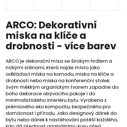
a
j
í
ARCO: Dekorativní
t
miska na klíče a
?
drobnosti - více barev
ARCO je dekorační mísa se širokým hrdlem a
HLEDAT
nízkými stěnami, která najde místo jako
odkládací miska na komodu, miska na klíče a
drobnosti nebo miska na konferenční stolek.
Svým měkkým organickým tvarem zapadne do
D
boho dekorace obývacího pokoje i do
o
minimalistického interiéru bytu. Vyrobena z
p
prémiového eko kompozitu, bezpečného pro
o
domácnost i přírodu. Jako designový dárek do
r
bytu nebo dárek k nastěhování potěší každého,
u
kdo dá přednost originálnímu kusu před