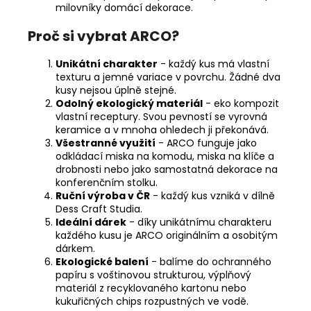
milovníky domácí dekorace.
Proč si vybrat ARCO?
Unikátní charakter
- každý kus má vlastní
texturu a jemné variace v povrchu. Žádné dva
kusy nejsou úplně stejné.
Odolný ekologický materiál
- eko kompozit
vlastní receptury. Svou pevností se vyrovná
keramice a v mnoha ohledech ji překonává.
Všestranné využití
- ARCO funguje jako
odkládací miska na komodu, miska na klíče a
drobnosti nebo jako samostatná dekorace na
konferenčním stolku.
Ruční výroba v ČR
- každý kus vzniká v dílně
Dess Craft Studia.
Ideální dárek
- díky unikátnímu charakteru
každého kusu je ARCO originálním a osobitým
dárkem.
Ekologické balení
- balíme do ochranného
papíru s voštinovou strukturou, výplňový
materiál z recyklovaného kartonu nebo
kukuřičných chips rozpustných ve vodě.