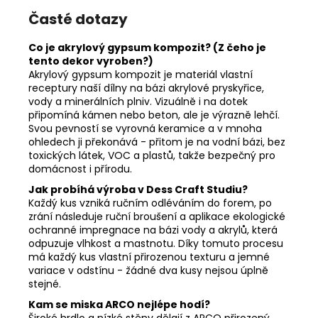
Časté dotazy
Co je akrylový gypsum kompozit? (Z čeho je
tento dekor vyroben?)
Akrylový gypsum kompozit je materiál vlastní
receptury naší dílny na bázi akrylové pryskyřice,
vody a minerálních plniv. Vizuálně i na dotek
připomíná kámen nebo beton, ale je výrazně lehčí.
Svou pevností se vyrovná keramice a v mnoha
ohledech ji překonává - přitom je na vodní bázi, bez
toxických látek, VOC a plastů, takže bezpečný pro
domácnost i přírodu.
Jak probíhá výroba v Dess Craft Studiu?
Každý kus vzniká ručním odléváním do forem, po
zrání následuje ruční broušení a aplikace ekologické
ochranné impregnace na bázi vody a akrylů, která
odpuzuje vlhkost a mastnotu. Díky tomuto procesu
má každý kus vlastní přirozenou texturu a jemné
variace v odstínu - žádné dva kusy nejsou úplně
stejné.
Kam se miska ARCO nejlépe hodí?
Široké hrdlo a nízké stěny dělají z ARCO přirozený