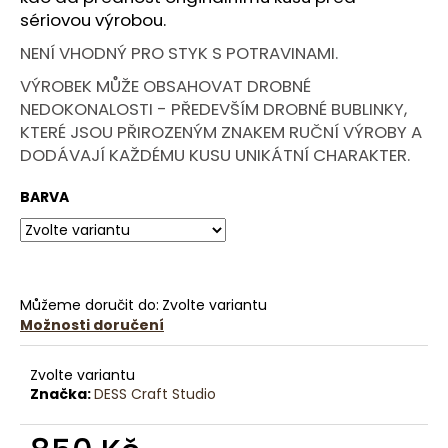
č
sériovou výrobou.
u
j
NENÍ VHODNÝ PRO STYK S POTRAVINAMI.
e
VÝROBEK MŮŽE OBSAHOVAT DROBNÉ
m
NEDOKONALOSTI - PŘEDEVŠÍM DROBNÉ BUBLINKY,
e
KTERÉ JSOU PŘIROZENÝM ZNAKEM RUČNÍ VÝROBY A
DODÁVAJÍ KAŽDÉMU KUSU UNIKÁTNÍ CHARAKTER.
CAVE
OVAL
BARVA
SET:
AUTORSKÝ
SVÍCEN
A
OVÁLNÝ
TÁCEK
Můžeme doručit do:
Zvolte variantu
NA
ŠPERKY
Možnosti doručení
-
VÍCE
BAREV
Zvolte variantu
Značka:
DESS Craft Studio
650
Kč