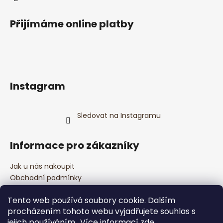
Přijímáme online platby
Instagram
Sledovat na Instagramu
Informace pro zákazníky
Jak u nás nakoupit
Obchodní podmínky
Podmínky ochrany osobních údajů
Tento web používá soubory cookie. Dalším
Kontakty
procházením tohoto webu vyjadřujete souhlas s
Bezpečnostní informace
jejich používáním.. Více informací
zde
.