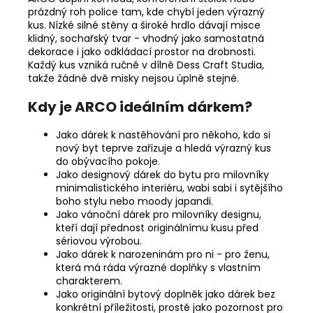
prázdný roh police tam, kde chybí jeden výrazný
kus. Nízké silné stěny a široké hrdlo dávají misce
klidný, sochařský tvar - vhodný jako samostatná
dekorace i jako odkládací prostor na drobnosti.
Každý kus vzniká ručně v dílně Dess Craft Studia,
takže žádné dvě misky nejsou úplně stejné.
Kdy je ARCO ideálním dárkem?
Jako dárek k nastěhování pro někoho, kdo si
nový byt teprve zařizuje a hledá výrazný kus
do obývacího pokoje.
Jako designový dárek do bytu pro milovníky
minimalistického interiéru, wabi sabi i sytějšího
boho stylu nebo moody japandi.
Jako vánoční dárek pro milovníky designu,
kteří dají přednost originálnímu kusu před
sériovou výrobou.
Jako dárek k narozeninám pro ni - pro ženu,
která má ráda výrazné doplňky s vlastním
charakterem.
Jako originální bytový doplněk jako dárek bez
konkrétní příležitosti, prostě jako pozornost pro