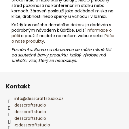
střed pozornosti na konferenčním stolku nebo
komodě. Zároveň poslouží jako odkládací miska na
klíče, drobnosti nebo šperky u vchodu i v ložnici.
Každý kus našeho domácího dekoru je dodáván s
podrobným návodem k údržbě. Další
informace o
péči
a použití najdete na našem webu v sekci
Péče
o naše produkty
.
Poznámka: Barva na obrazovce se může mírně lišit
od skutečné barvy produktu. Každý výrobek má
unikátní vzor, který se neopakuje.
Z
á
Kontakt
p
a
info
@
desscraftstudio.cz
t
desscraftstudio
í
desscraftstudio
desscraftstudio
@desscraftstudio