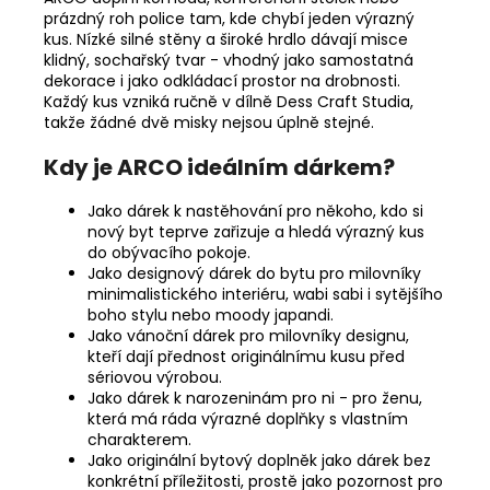
prázdný roh police tam, kde chybí jeden výrazný
kus. Nízké silné stěny a široké hrdlo dávají misce
klidný, sochařský tvar - vhodný jako samostatná
dekorace i jako odkládací prostor na drobnosti.
Každý kus vzniká ručně v dílně Dess Craft Studia,
takže žádné dvě misky nejsou úplně stejné.
Kdy je ARCO ideálním dárkem?
Jako dárek k nastěhování pro někoho, kdo si
nový byt teprve zařizuje a hledá výrazný kus
do obývacího pokoje.
Jako designový dárek do bytu pro milovníky
minimalistického interiéru, wabi sabi i sytějšího
boho stylu nebo moody japandi.
Jako vánoční dárek pro milovníky designu,
kteří dají přednost originálnímu kusu před
sériovou výrobou.
Jako dárek k narozeninám pro ni - pro ženu,
která má ráda výrazné doplňky s vlastním
charakterem.
Jako originální bytový doplněk jako dárek bez
konkrétní příležitosti, prostě jako pozornost pro