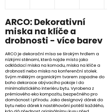
a
j
í
ARCO: Dekorativní
t
miska na klíče a
?
drobnosti - více barev
ARCO je dekorační mísa se širokým hrdlem a
HLEDAT
nízkými stěnami, která najde místo jako
odkládací miska na komodu, miska na klíče a
drobnosti nebo miska na konferenční stolek.
Svým měkkým organickým tvarem zapadne do
D
boho dekorace obývacího pokoje i do
o
minimalistického interiéru bytu. Vyrobena z
p
prémiového eko kompozitu, bezpečného pro
o
domácnost i přírodu. Jako designový dárek do
r
bytu nebo dárek k nastěhování potěší každého,
u
kdo dá přednost originálnímu kusu před