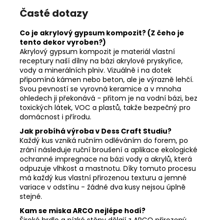
Časté dotazy
Co je akrylový gypsum kompozit? (Z čeho je
tento dekor vyroben?)
Akrylový gypsum kompozit je materiál vlastní
receptury naší dílny na bázi akrylové pryskyřice,
vody a minerálních plniv. Vizuálně i na dotek
připomíná kámen nebo beton, ale je výrazně lehčí.
Svou pevností se vyrovná keramice a v mnoha
ohledech ji překonává - přitom je na vodní bázi, bez
toxických látek, VOC a plastů, takže bezpečný pro
domácnost i přírodu.
Jak probíhá výroba v Dess Craft Studiu?
Každý kus vzniká ručním odléváním do forem, po
zrání následuje ruční broušení a aplikace ekologické
ochranné impregnace na bázi vody a akrylů, která
odpuzuje vlhkost a mastnotu. Díky tomuto procesu
má každý kus vlastní přirozenou texturu a jemné
variace v odstínu - žádné dva kusy nejsou úplně
stejné.
Kam se miska ARCO nejlépe hodí?
Široké hrdlo a nízké stěny dělají z ARCO přirozený