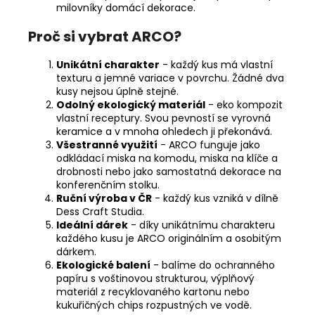
milovníky domácí dekorace.
Proč si vybrat ARCO?
Unikátní charakter
- každý kus má vlastní
texturu a jemné variace v povrchu. Žádné dva
kusy nejsou úplně stejné.
Odolný ekologický materiál
- eko kompozit
vlastní receptury. Svou pevností se vyrovná
keramice a v mnoha ohledech ji překonává.
Všestranné využití
- ARCO funguje jako
odkládací miska na komodu, miska na klíče a
drobnosti nebo jako samostatná dekorace na
konferenčním stolku.
Ruční výroba v ČR
- každý kus vzniká v dílně
Dess Craft Studia.
Ideální dárek
- díky unikátnímu charakteru
každého kusu je ARCO originálním a osobitým
dárkem.
Ekologické balení
- balíme do ochranného
papíru s voštinovou strukturou, výplňový
materiál z recyklovaného kartonu nebo
kukuřičných chips rozpustných ve vodě.