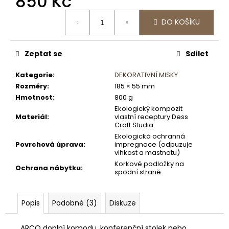
850 Kč
Měrná
DO KOŠÍKU
cena:
Zeptat se
Sdílet
Kategorie
:
DEKORATIVNÍ MISKY
Rozměry
:
185 × 55 mm
Hmotnost
:
800 g
Ekologický kompozit
Materiál
:
vlastní receptury Dess
Craft Studia
Ekologická ochranná
Povrchová úprava
:
impregnace (odpuzuje
vlhkost a mastnotu)
Korkové podložky na
Ochrana nábytku
:
spodní straně
Popis
Podobné (3)
Diskuze
ARCO doplní komodu, konferenční stolek nebo