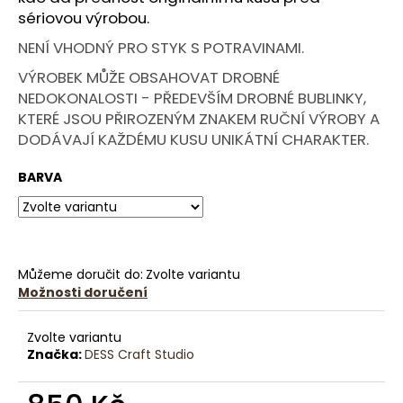
č
sériovou výrobou.
u
j
NENÍ VHODNÝ PRO STYK S POTRAVINAMI.
e
VÝROBEK MŮŽE OBSAHOVAT DROBNÉ
m
NEDOKONALOSTI - PŘEDEVŠÍM DROBNÉ BUBLINKY,
e
KTERÉ JSOU PŘIROZENÝM ZNAKEM RUČNÍ VÝROBY A
DODÁVAJÍ KAŽDÉMU KUSU UNIKÁTNÍ CHARAKTER.
HALO:
STOJAN
BARVA
NA
TELEFON,
HANDMADE
-
VÍCE
BAREV
Můžeme doručit do:
Zvolte variantu
299
Možnosti doručení
Kč
Zvolte variantu
Značka:
DESS Craft Studio