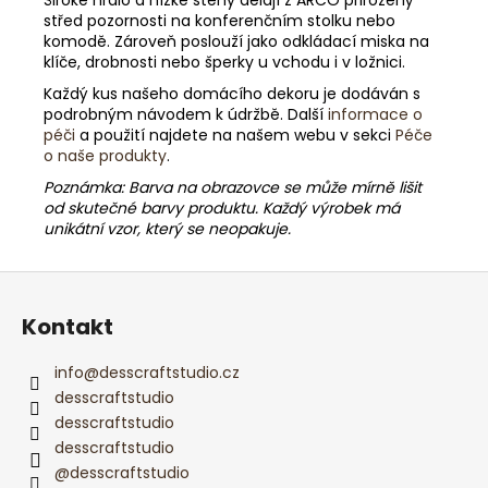
střed pozornosti na konferenčním stolku nebo
komodě. Zároveň poslouží jako odkládací miska na
klíče, drobnosti nebo šperky u vchodu i v ložnici.
Každý kus našeho domácího dekoru je dodáván s
podrobným návodem k údržbě. Další
informace o
péči
a použití najdete na našem webu v sekci
Péče
o naše produkty
.
Poznámka: Barva na obrazovce se může mírně lišit
od skutečné barvy produktu. Každý výrobek má
unikátní vzor, který se neopakuje.
Z
á
Kontakt
p
a
info
@
desscraftstudio.cz
t
desscraftstudio
í
desscraftstudio
desscraftstudio
@desscraftstudio