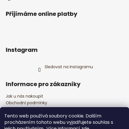
Přijímáme online platby
Instagram
Sledovat na Instagramu
Informace pro zákazníky
Jak u nás nakoupit
Obchodní podmínky
Podmínky ochrany osobních údajů
Tento web používá soubory cookie. Dalším
Kontakty
procházením tohoto webu vyjadřujete souhlas s
Bezpečnostní informace
jejich používáním.. Více informací
zde
.